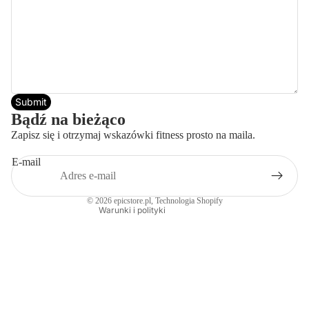
Polityka prywatności
Submit
Polityka zwrotu kosztów
Bądź na bieżąco
Warunki świadczenia usług
Zapisz się i otrzymaj wskazówki fitness prosto na maila.
Dane kontaktowe
E-mail
Polityka wysyłki
Nota prawna
© 2026
epicstore.pl
, Technologia Shopify
Warunki i polityki