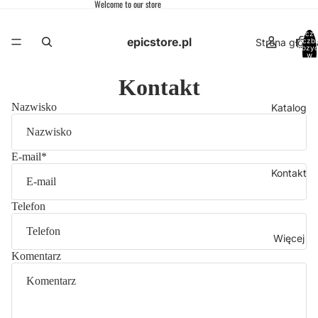
Welcome to our store
Łączn
epicstore.pl
Strona główn
liczb
pozycj
w
koszyk
0
Kontakt
Nazwisko
Katalog
E-mail
*
Kontakt
Telefon
Więcej
Komentarz