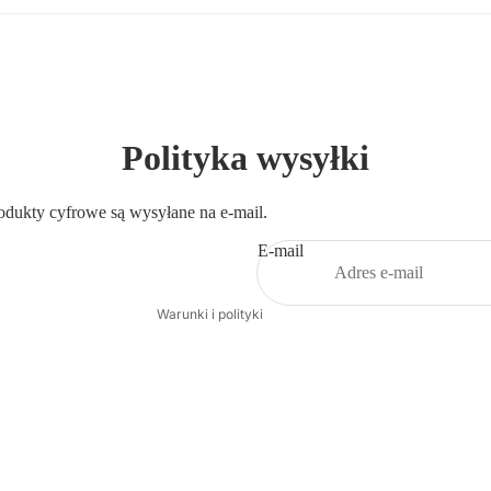
Polityka prywatności
Polityka wysyłki
Polityka zwrotu kosztów
Warunki świadczenia usług
odukty cyfrowe są wysyłane na e-mail.
Dane kontaktowe
Polityka wysyłki
E-mail
Nota prawna
Warunki i polityki